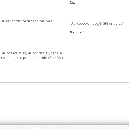
F.A.
 J'ai pris confiance dans toutes mes
«
J'ai découvert que 
je suis
 un corps".
Martine D.
es, de nos muscles, de nos tissus, dans la
expir et inspir, ces petits moments d'apnée où