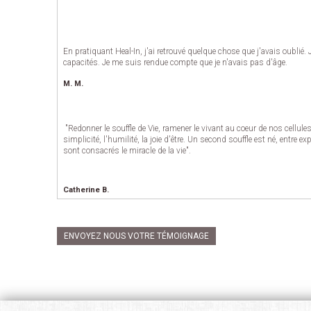
En pratiquant Heal-In, j'ai retrouvé quelque chose que j'avais oublié.
capacités. Je me suis rendue compte que je n'avais pas d'âge.
M. M.
"Redonner le souffle de Vie, ramener le vivant au coeur de nos cellul
simplicité, l'humilité, la joie d'être. Un second souffle est né, entre 
sont consacrés le miracle de la vie".
Catherine B.
ENVOYEZ NOUS VOTRE TÉMOIGNAGE