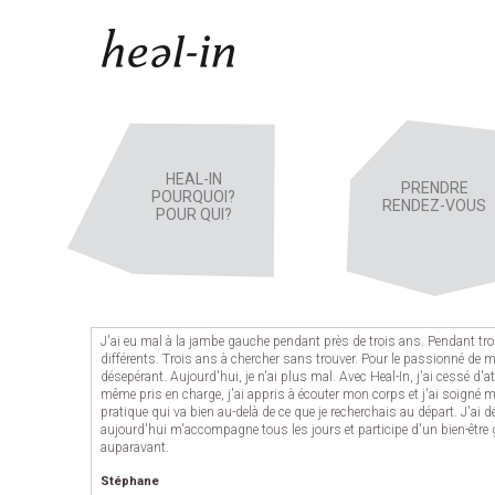
Menu principal
HEAL-IN
PRENDRE
POURQUOI?
RENDEZ-VOUS
POUR QUI?
J'ai eu mal à la jambe gauche pendant près de trois ans. Pendant troi
différents. Trois ans à chercher sans trouver. Pour le passionné de m
désepérant. Aujourd'hui, je n'ai plus mal. Avec Heal-In, j'ai cessé d'
même pris en charge, j'ai appris à écouter mon corps et j'ai soigné m
pratique qui va bien au-delà de ce que je recherchais au départ. J'ai 
aujourd'hui m'accompagne tous les jours et participe d'un bien-être 
auparavant.
Stéphane