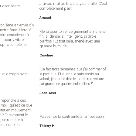
J'avais mal au bras. J'y suis allé. C'est
 oser. Merci !
complètement parti.
Arnaud
ton âme ait envie d'y
e notre âme. Merci à
Merci pour ton enseignement si riche, si
 notre conscience à
fin, si dense, si intelligent, si drôle
, pour y vibrer.
parfois ! Et tout cela, mené avec une
spiration pleine.
grande humilité.
Caroline
"Ca fait trois semaines que j'ai commencé
que le corps n'est
la pratique. Et quand je suis assis au
volant, je touche déjà le toit de ma voiture :
j'ai grandi de quatre centimètres !"
Jean-Axel
n répondre à ces
 moi : qu'est-ce que
ester en mouvement,
e ? Et comment le
Passer de la contrainte à la libération.
e, se remette à
ouleur et les
Thierry H.