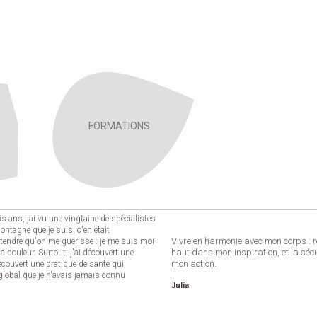
Aller au
contenu
principal
FORMATIONS
s ans, jai vu une vingtaine de spécialistes
ontagne que je suis, c'en était
Vivre en harmonie avec mon corps : re
attendre qu'on me guérisse : je me suis moi-
haut dans mon inspiration, et la sécu
a douleur. Surtout, j'ai découvert une
mon action.
découvert une pratique de santé qui
global que je n'avais jamais connu
Julia