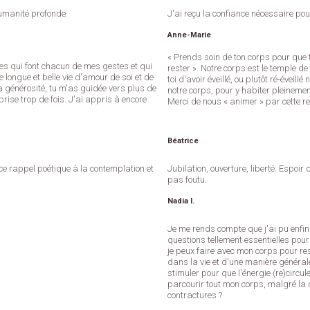
humanité profonde.
J'ai reçu la confiance nécessaire pour
Anne-Marie
« Prends soin de ton corps pour que 
ules qui font chacun de mes gestes et qui
rester ». Notre corps est le temple d
longue et belle vie d'amour de soi et de
toi d'avoir éveillé, ou plutôt ré-éveillé
 générosité, tu m'as guidée vers plus de
notre corps, pour y habiter pleinement
rise trop de fois. J'ai appris à encore
Merci de nous « animer » par cette re
Béatrice
r ce rappel poétique à la contemplation et
Jubilation, ouverture, liberté. Espoir 
pas foutu.
Nadia I.
Je me rends compte que j'ai pu enfi
questions tellement essentielles pour
je peux faire avec mon corps pour r
.
dans la vie et d'une manière général
stimuler pour que l'énergie (re)circul
parcourir tout mon corps, malgré la d
contractures ?