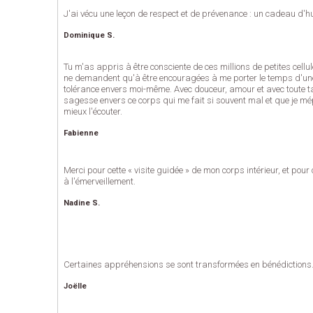
J'ai vécu une leçon de respect et de prévenance : un cadeau d'
Dominique S.
Tu m'as appris à être consciente de ces millions de petites cell
ne demandent qu'à être encouragées à me porter le temps d'une 
tolérance envers moi-même. Avec douceur, amour et avec toute ta
sagesse envers ce corps qui me fait si souvent mal et que je mép
mieux l'écouter.
Fabienne
Merci pour cette « visite guidée » de mon corps intérieur, et pou
à l'émerveillement.
Nadine S.
Certaines appréhensions se sont transformées en bénédictions
Joëlle